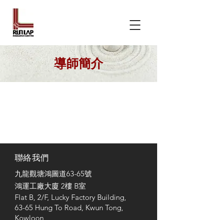
導師簡介
聯絡我們
九龍觀塘鴻圖道63-65號
鴻運
工廠大廈 2樓 B室
Flat B, 2/F,
Lucky Factory Building,
63-65 Hung To Road, Kwun Tong,
Kowloon